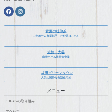
FAX：0770-72-4769
青葉の杜仲茶
山惣ホーム農業部門｜杜仲茶はこちら
旅館 大谷
山惣ホーム旅館飲食業
坂田グリーンタウン
人気の閑静な分譲住宅地
メニュー
SDGsへの取り組み
アクセス