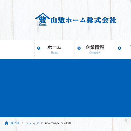
コ
ナ
ン
ビ
テ
ゲ
ン
ー
ツ
シ
に
ョ
移
ン
ホーム
企業情報
動
に
Home
Company
移
動
HOME
メディア
no-image-150-150