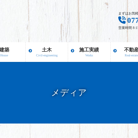
まずはお気
07
営業時間 8:
建築
土木
施工実績
不動
House
Civil-engineering
Works
Real-estat
メディア