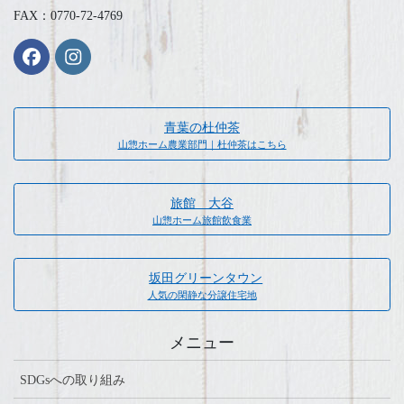
FAX：0770-72-4769
青葉の杜仲茶
山惣ホーム農業部門｜杜仲茶はこちら
旅館 大谷
山惣ホーム旅館飲食業
坂田グリーンタウン
人気の閑静な分譲住宅地
メニュー
SDGsへの取り組み