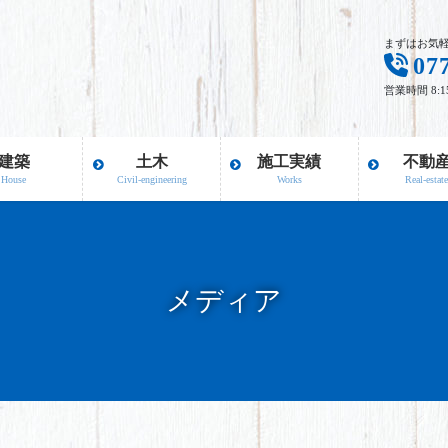
まずはお気
07
営業時間 8:
建築
土木
施工実績
不動
House
Civil-engineering
Works
Real-estat
メディア