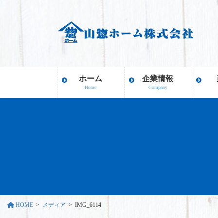
コ
ナ
ン
ビ
テ
ゲ
ン
ー
ツ
シ
に
ョ
移
ン
ホーム
企業情報
動
に
Home
Company
移
動
HOME
メディア
IMG_6114