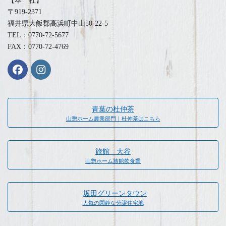
【本 社】
〒919-2371
福井県大飯郡高浜町中山50-22-5
TEL：0770-72-5677
FAX：0770-72-4769
青葉の杜仲茶
山惣ホーム農業部門｜杜仲茶はこちら
旅館 大谷
山惣ホーム旅館飲食業
坂田グリーンタウン
人気の閑静な分譲住宅地