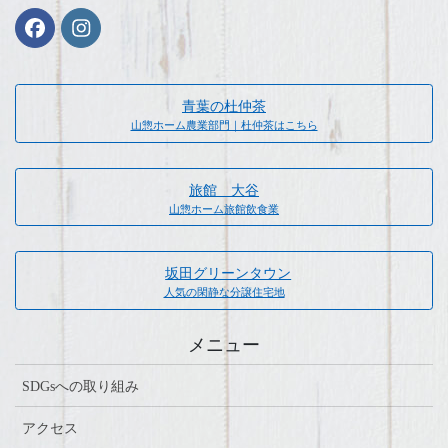
青葉の杜仲茶
山惣ホーム農業部門｜杜仲茶はこちら
旅館 大谷
山惣ホーム旅館飲食業
坂田グリーンタウン
人気の閑静な分譲住宅地
メニュー
SDGsへの取り組み
アクセス