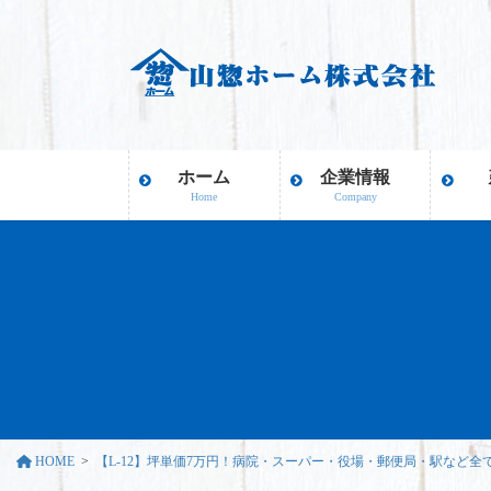
コ
ナ
ン
ビ
テ
ゲ
ン
ー
ツ
シ
に
ョ
移
ン
ホーム
企業情報
動
に
Home
Company
移
動
HOME
【L-12】坪単価7万円！病院・スーパー・役場・郵便局・駅など全