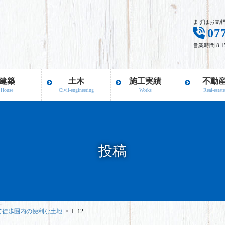
まずはお気
07
営業時間 8:
建築
土木
施工実績
不動
House
Civil-engineering
Works
Real-estat
投稿
て徒歩圏内の便利な土地
L-12