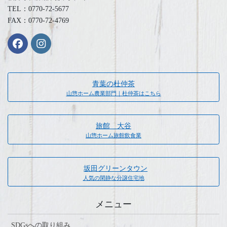
TEL：0770-72-5677
FAX：0770-72-4769
青葉の杜仲茶
山惣ホーム農業部門｜杜仲茶はこちら
旅館 大谷
山惣ホーム旅館飲食業
坂田グリーンタウン
人気の閑静な分譲住宅地
メニュー
SDGsへの取り組み