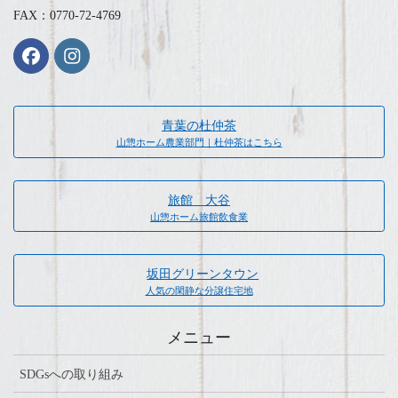
FAX：0770-72-4769
青葉の杜仲茶
山惣ホーム農業部門｜杜仲茶はこちら
旅館 大谷
山惣ホーム旅館飲食業
坂田グリーンタウン
人気の閑静な分譲住宅地
メニュー
SDGsへの取り組み