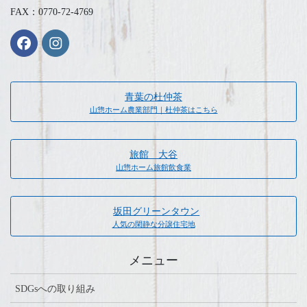
FAX：0770-72-4769
青葉の杜仲茶
山惣ホーム農業部門｜杜仲茶はこちら
旅館 大谷
山惣ホーム旅館飲食業
坂田グリーンタウン
人気の閑静な分譲住宅地
メニュー
SDGsへの取り組み