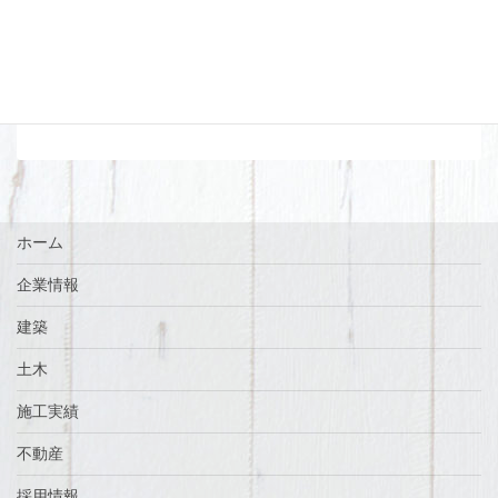
【H-3】戸建て、部屋数多数の賃貸物件！社員
寮におすすめ
2021年6月4日
ホーム
企業情報
建築
土木
施工実績
不動産
採用情報