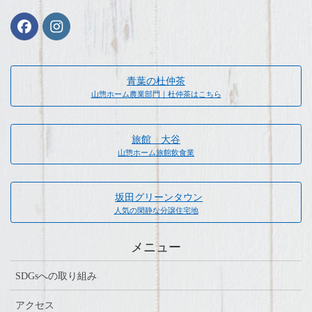
青葉の杜仲茶
山惣ホーム農業部門｜杜仲茶はこちら
旅館 大谷
山惣ホーム旅館飲食業
坂田グリーンタウン
人気の閑静な分譲住宅地
メニュー
SDGsへの取り組み
アクセス