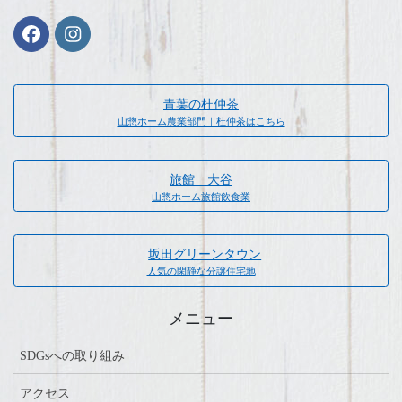
青葉の杜仲茶
山惣ホーム農業部門｜杜仲茶はこちら
旅館 大谷
山惣ホーム旅館飲食業
坂田グリーンタウン
人気の閑静な分譲住宅地
メニュー
SDGsへの取り組み
アクセス