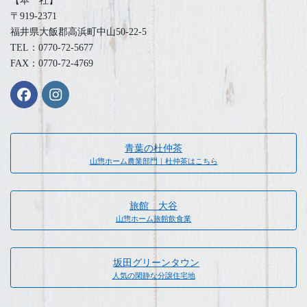
【本 社】
〒919-2371
福井県大飯郡高浜町中山50-22-5
TEL：0770-72-5677
FAX：0770-72-4769
青葉の杜仲茶
山惣ホーム農業部門｜杜仲茶はこちら
旅館 大谷
山惣ホーム旅館飲食業
坂田グリーンタウン
人気の閑静な分譲住宅地